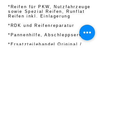
*Reifen für PKW, Nutzfahrzeuge
sowie Spezial Reifen, Runflat
Reifen inkl. Einlagerung
*RDK und Reifenreparatur
*Pannenhilfe, Abschleppservice
*Ersatzteilehandel Original /
Zweitmarkt
*Fahrzeughandel, An und Verkauf
sowie Vermittlung
*Überführung und
Zulassungsservice
*technische Abnahmen nach §19,
§ 21 durch die DEKRA
*Haupt und Abgasuntersuchung
*Unfall- / Schadens- und
Wertgutachten
*und vieles, vieles mehr
........